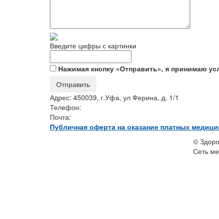
Введите цифры с картинки
Нажимая кнопку «Отправить», я принимаю у
Адрес:
450039, г.Уфа, ул Ферина, д. 1/1
Телефон:
+7 (347) 239-94-10
Почта:
pokolenie2009@mail.ru
Публичная оферта на оказание платных медици
©
Здоро
Сеть ме